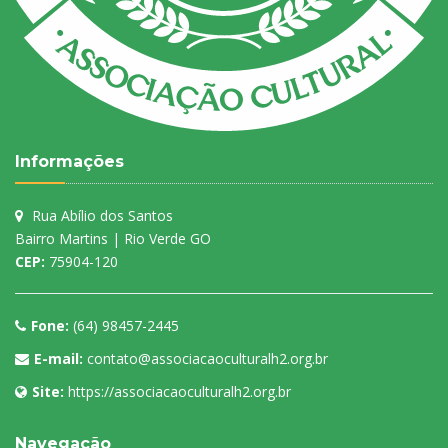
Informações
Rua Abílio dos Santos
Bairro Martins | Rio Verde GO
CEP:
75904-120
Fone:
(64) 98457-2445
E-mail:
contato@associacaoculturalh2.org.br
Site:
https://associacaoculturalh2.org.br
Navegação