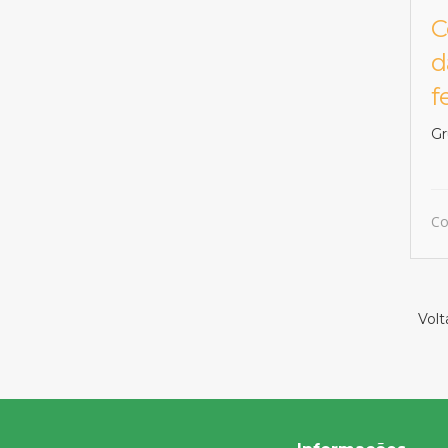
C
d
f
Gr
Co
Volta