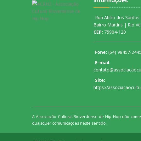
Informações
Rua Abílio dos Santos
Bairro Martins | Rio V
CEP:
75904-120
Fone:
(64) 98457-244
E-mail:
contato@associacaocul
Site:
https://associacaocultu
A Associação Cultural Rioverdense de Hip Hop não comer
quaisquer comunicações neste sentido.