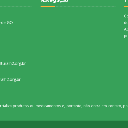
Navegação
T
Co
erde GO
do
A
pr
5
turalh2.org.br
ralh2.org.br
cializa produtos ou medicamentos e, portanto, não entra em contato, por