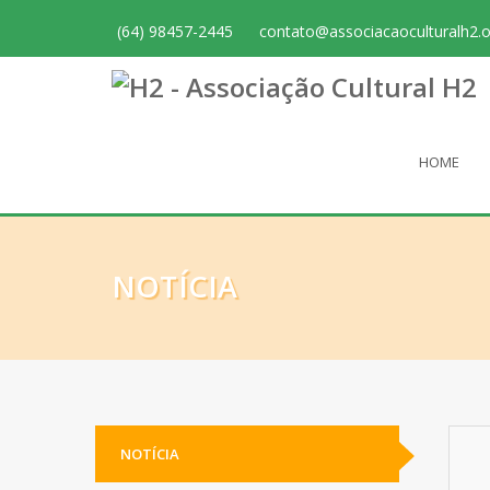
(64) 98457-2445
contato@associacaoculturalh2.o
HOME
NOTÍCIA
NOTÍCIA