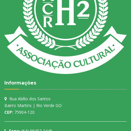
Informações
Rua Abílio dos Santos
Bairro Martins | Rio Verde GO
CEP:
75904-120
Fone:
(64) 98457-2445